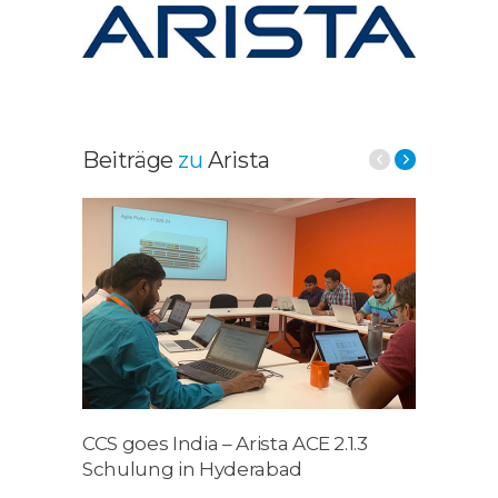
Beiträge
zu
Arista
CCS goes India – Arista ACE 2.1.3
Arist
Schulung in Hyderabad
Lead
Gart