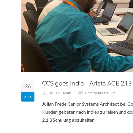
CCS goes India – Arista ACE 2.1
26
By CCS - Team
Comments are Off
Sep.
Julian Frede, Senior Systems Architect bei 
Kunden gebeten nach Indien zu reisen und d
2.1.3 Schulung abzuhalten.