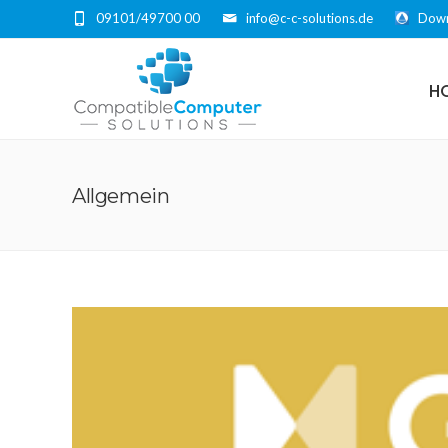
09101/49700 00
info@c-c-solutions.de
Down
H
Allgemein