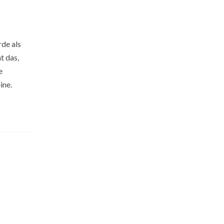
rde als
t das,
e
ine.