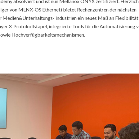
ademy absolviert und ist nun Mellanox ONYX zertifiziert. Herzlic
lger von MLNX-OS Ethernet) bietet Rechenzentren der nächsten
er Medien&Unterhaltungs- industrien ein neues Maß an Flexibilität
ayer 3-Protokollstapel, integrierte Tools für die Automatisierung 
sowie Hochverfügbarkeitsmechanismen.