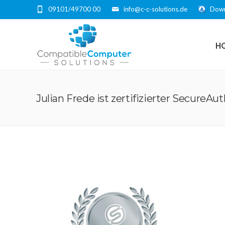
09101/49700 00
info@c-c-solutions.de
Down
H
Julian Frede ist zertifizierter SecureAu